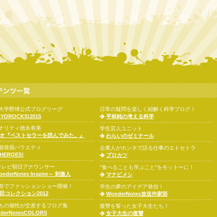
大学野球公式ブログリーグ
日常の疑問を楽しく紐解く科学ブログ！
YOROCKS!2015
平林純の考える科学
ナリティ徳永有美
学生芸人ユニット
オ『ベストセラーを読んでみた。』
わらいのゼミナール
能発掘バラエティ
企業人がホンネで語る仕事のエトセトラ
HEROES!
プロカツ
テレビ朝日アナウンサー
"食べることも学ぶこと"をモットーに！
nderNotes Inspire～ 刺激人
マナビメシ
祭でファッションショー開催！
学生の夢のアイデア発信！
田コレクション2012
WonderNotes放送作家部
ちの個性が交差するブログ集
復讐を誓った女子大生たち！
derNotesCOLORS
女子大生の復讐