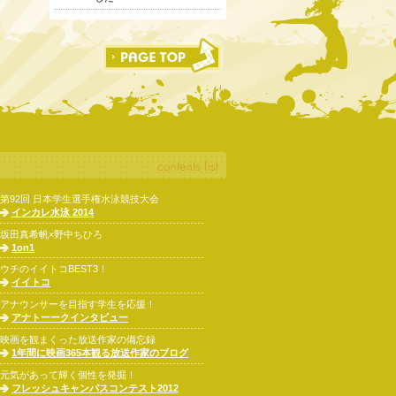
第92回 日本学生選手権水泳競技大会
インカレ水泳 2014
坂田真希帆×野中ちひろ
1on1
ウチのイイトコBEST3！
イイトコ
アナウンサーを目指す学生を応援！
アナトーークインタビュー
映画を観まくった放送作家の備忘録
1年間に映画365本観る放送作家のブログ
元気があって輝く個性を発掘！
フレッシュキャンパスコンテスト2012