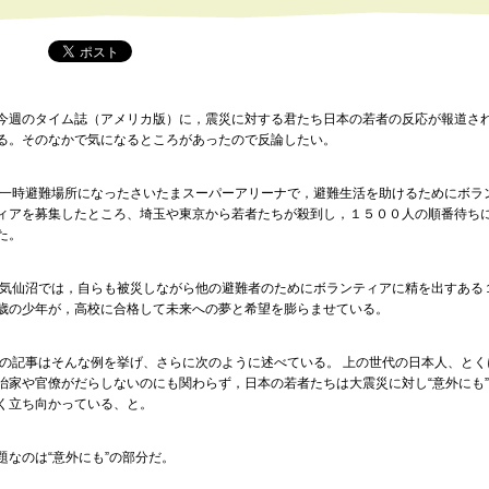
週のタイム誌（アメリカ版）に，震災に対する君たち日本の若者の反応が報道さ
る。そのなかで気になるところがあったので反論したい。
時避難場所になったさいたまスーパーアリーナで，避難生活を助けるためにボラ
ィアを募集したところ、埼玉や東京から若者たちが殺到し，１５００人の順番待ち
た。
仙沼では，自らも被災しながら他の避難者のためにボランティアに精を出すある
歳の少年が，高校に合格して未来への夢と希望を膨らませている。
の記事はそんな例を挙げ、さらに次のように述べている。 上の世代の日本人、とく
治家や官僚がだらしないのにも関わらず，日本の若者たちは大震災に対し“意外にも
く立ち向かっている、と。
題なのは“意外にも”の部分だ。