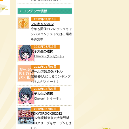
2012年03月16日
フレキャン2012
今年も開催のフレッシュキャ
ンパスコンテストでは出場者
を募集中！
2012年03月15日
女子大生の選択
「
Choice5:プレゼント
」
2012年03月05日
ガールズBLOGバトル
候補者6人によるランキング
バトルがスタート！
2012年02月20日
女子大生の選択
「
Choice4:もう一本
」
2012年02月02日
TOKYOROCKS!2012
2012年度版東京六大学野球
ブログリーグをオープンしま
した