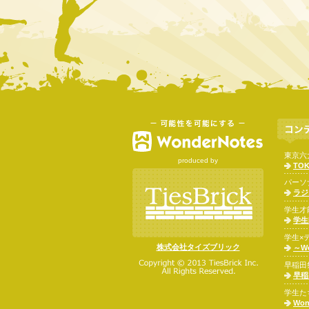
東京六
produced by
TOK
パーソ
ラジ
学生才
学生
学生×
株式会社タイズブリック
～Wo
早稲田
早稲
学生た
Won