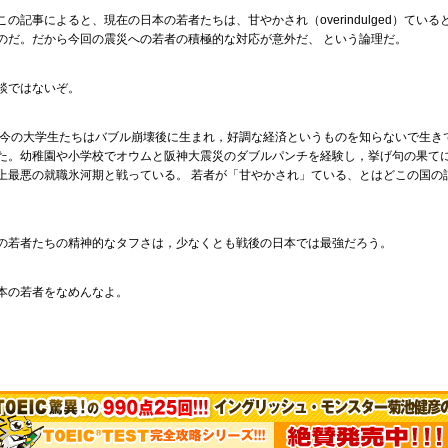
の記事によると、現在の日本の若者たちは、甘やかされ（overindulged）ている
のだ。だから今回の震災への若者の積極的な対応が意外だ、 という論理だ。
談ではないぞ。
の大学生たちはバブル崩壊後に生まれ，好調な経済というものを知らないで生き
た。幼稚園や小学校でオウムと阪神大震災のダブルパンチを経験し，挙げ句の果て
上最悪の就職氷河期と戦っている。 若者が「甘やかされ」ている、とはどこの国の
。
の若者たちの精神的なタフさは，少なくとも戦後の日本では最強だろう。
本の若者をなめんなよ。