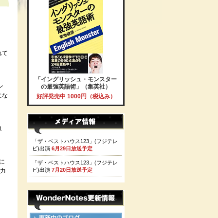
れて
「イングリッシュ・モンスター
ン
の最強英語術」（集英社）
にな
好評発売中 1000円（税込み）
１
「ザ・ベストハウス123」(フジテレ
ビ)出演
6月29日放送予定
に
「ザ・ベストハウス123」(フジテレ
ビ)出演
7月20日放送予定
”力