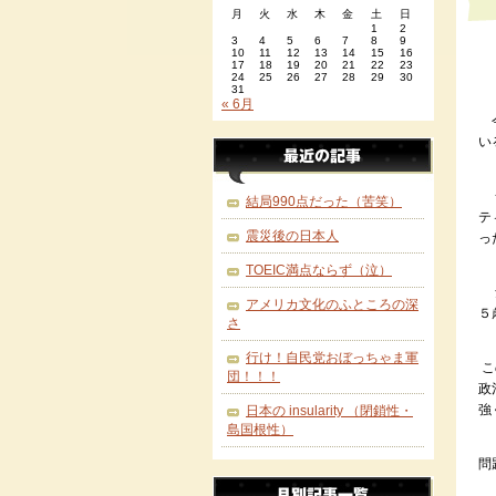
月
火
水
木
金
土
日
1
2
3
4
5
6
7
8
9
10
11
12
13
14
15
16
17
18
19
20
21
22
23
24
25
26
27
28
29
30
31
« 6月
今
い
一
結局990点だった（苦笑）
テ
震災後の日本人
っ
TOEIC満点ならず（泣）
気
アメリカ文化のふところの深
５
さ
行け！自民党おぼっちゃま軍
こ
団！！！
政
強
日本の insularity （閉鎖性・
島国根性）
問