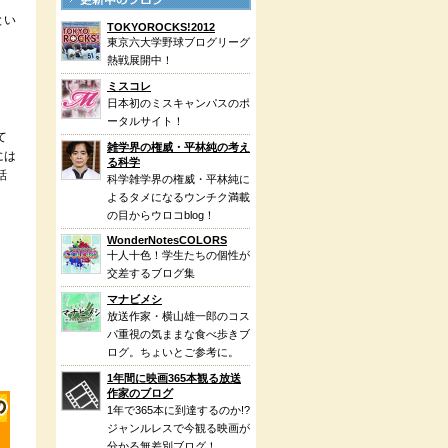
とい
TOKYOROCKS!2012
東京六大学野球ブログリーグ
熱戦展開中！
ミスコレ
日本初のミスキャンパスのポ
ータルサイト！
て
雑学界の権威・平林純の考え
には
る科学
話
科学雑学界の権威・平林純に
よるタメになるウンチク満載
の目からウロコblog！
WonderNotesCOLORS
十人十色！学生たちの個性が
交差するブログ集
マナビメシ
放送作家・横山雄一郎のコス
パ重視の気ままな食べ歩きブ
ログ。ちょいとご参考に。
1年間に映画365本観る放送
作家のブログ
1年で365本に到達するのか!?
ジャンルレスで今観る映画が
分かる無差別ブログ！